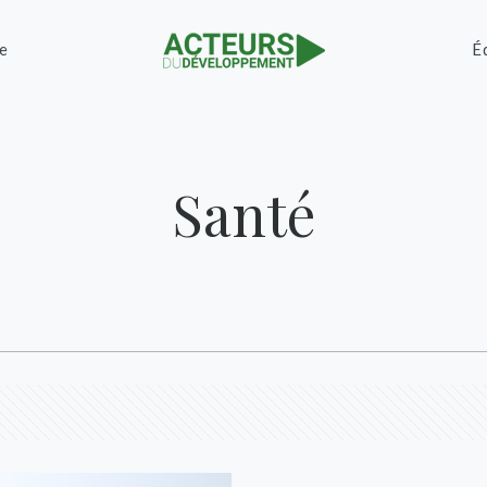
e
É
Santé