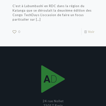
C’est à Lubumbashi en RDC dans la région du
Katanga que se déroulait la deuxième édition des
Congo TechDays L’occasion de faire un focus
particulier sur
[…]
0
Voir
24 rue Nollet
75017 Paris