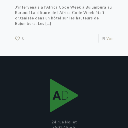
J’intervenais a l’Africa Code Week à Bujumbura au
Burundi La clôture de l’Africa Code Week était
organisée dans un hôtel sur les hauteurs de
Bujumbura. Les
[…]
0
Voir
24 rue Nollet
75017 Paris